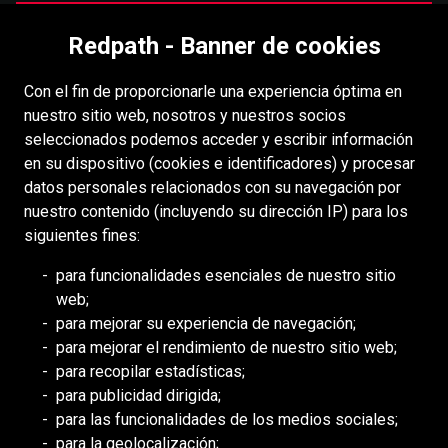
Carreras
Redpath - Banner de cookies
Accesibilidad
Con el fin de proporcionarle una experiencia óptima en
Derechos de autor
nuestro sitio web, nosotros y nuestros socios
Acceso
seleccionados podemos acceder y escribir información
en su dispositivo (cookies e identificadores) y procesar
Portal para proveedores
datos personales relacionados con su navegación por
Política de cookies
nuestro contenido (incluyendo su dirección IP) para los
siguientes fines:
RECURSOS
para funcionalidades esenciales de nuestro sitio
web;
DEILMANN
para mejorar su experiencia de navegación;
Consejo de Mongolia (BCM)
para mejorar el rendimiento de nuestro sitio web;
Consejo de DDHH Minero (MiHR)
para recopilar estadísticas;
para publicidad dirigida;
Asociación Nacional de Minería
para las funcionalidades de los medios sociales;
Asociación Minera de Ontario
para la geolocalización;