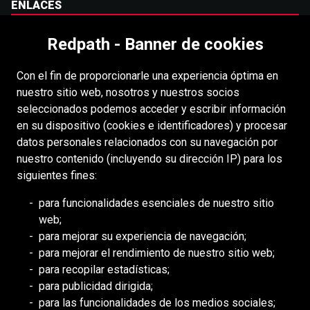
ENLACES
Carreras
Redpath - Banner de cookies
Accesibilidad
Con el fin de proporcionarle una experiencia óptima en
Derechos de autor
nuestro sitio web, nosotros y nuestros socios
Acceso
seleccionados podemos acceder y escribir información
en su dispositivo (cookies e identificadores) y procesar
Portal para proveedores
datos personales relacionados con su navegación por
Política de cookies
nuestro contenido (incluyendo su dirección IP) para los
siguientes fines:
RECURSOS
para funcionalidades esenciales de nuestro sitio
web;
DEILMANN
para mejorar su experiencia de navegación;
Consejo de Mongolia (BCM)
para mejorar el rendimiento de nuestro sitio web;
Consejo de DDHH Minero (MiHR)
para recopilar estadísticas;
para publicidad dirigida;
Asociación Nacional de Minería
para las funcionalidades de los medios sociales;