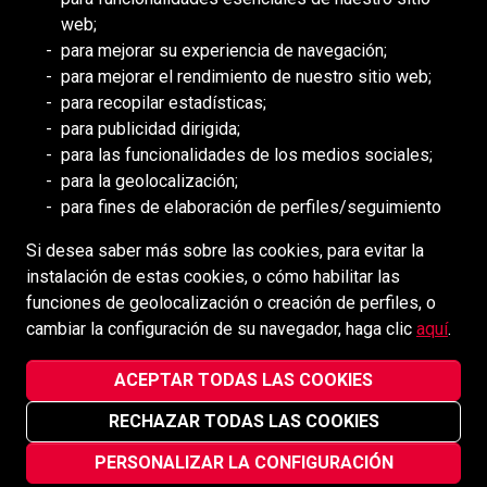
web;
DEILMANN
para mejorar su experiencia de navegación;
Consejo de Mongolia (BCM)
para mejorar el rendimiento de nuestro sitio web;
Consejo de DDHH Minero (MiHR)
para recopilar estadísticas;
para publicidad dirigida;
Asociación Nacional de Minería
para las funcionalidades de los medios sociales;
Asociación Minera de Ontario
para la geolocalización;
para fines de elaboración de perfiles/seguimiento
Minería de África Meridional (SAIMM
Si desea saber más sobre las cookies, para evitar la
MEDIOS SOCIALES
instalación de estas cookies, o cómo habilitar las
funciones de geolocalización o creación de perfiles, o
cambiar la configuración de su navegador, haga clic
aquí
.
ACEPTAR TODAS LAS COOKIES
Redpath Mining Contractors and Engineers ©2022-2026
RECHAZAR TODAS LAS COOKIES
Aviso de privacidad
PERSONALIZAR LA CONFIGURACIÓN
Página web diseñada y mantenida por
vsmarketing.ca