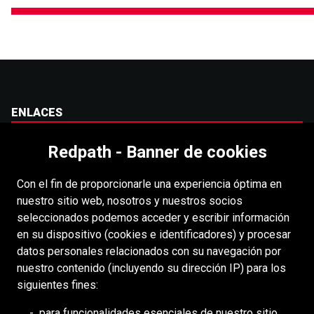
ENLACES
Carreras
Redpath - Banner de cookies
Accesibilidad
Con el fin de proporcionarle una experiencia óptima en
Derechos de autor
nuestro sitio web, nosotros y nuestros socios
Acceso
seleccionados podemos acceder y escribir información
en su dispositivo (cookies e identificadores) y procesar
Portal para proveedores
datos personales relacionados con su navegación por
Política de cookies
nuestro contenido (incluyendo su dirección IP) para los
siguientes fines:
RECURSOS
para funcionalidades esenciales de nuestro sitio