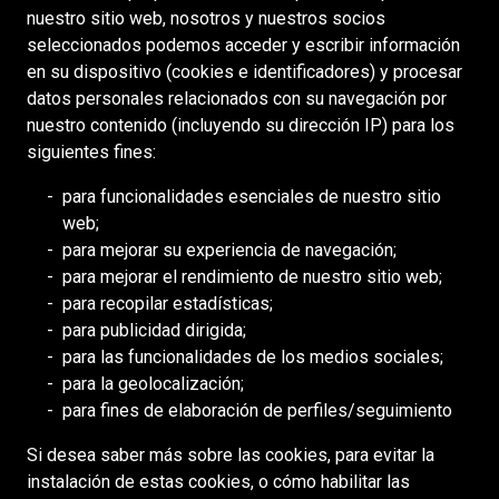
nuestro sitio web, nosotros y nuestros socios
Acceso
seleccionados podemos acceder y escribir información
en su dispositivo (cookies e identificadores) y procesar
Portal para proveedores
datos personales relacionados con su navegación por
Política de cookies
nuestro contenido (incluyendo su dirección IP) para los
siguientes fines:
RECURSOS
para funcionalidades esenciales de nuestro sitio
web;
DEILMANN
para mejorar su experiencia de navegación;
Consejo de Mongolia (BCM)
para mejorar el rendimiento de nuestro sitio web;
Consejo de DDHH Minero (MiHR)
para recopilar estadísticas;
para publicidad dirigida;
Asociación Nacional de Minería
para las funcionalidades de los medios sociales;
Asociación Minera de Ontario
para la geolocalización;
para fines de elaboración de perfiles/seguimiento
Minería de África Meridional (SAIMM
Si desea saber más sobre las cookies, para evitar la
MEDIOS SOCIALES
instalación de estas cookies, o cómo habilitar las