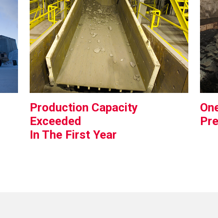
Production Capacity
One
Exceeded
Pre
In The First Year