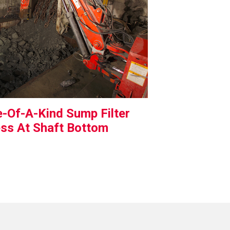
-Of-A-Kind Sump Filter
ss At Shaft Bottom