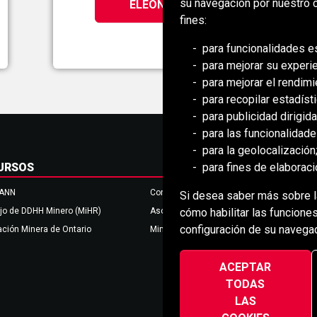
su navegación por nuestro c
ÉLÉONORE
fines:
para funcionalidades e
para mejorar su experi
para mejorar el rendimi
para recopilar estadísti
para publicidad dirigida
para las funcionalidad
para la geolocalización
para fines de elaborac
URSOS
MANN
Consejo de Mongolia (BCM)
Si desea saber más sobre la
cómo habilitar las funciones
jo de DDHH Minero (MiHR)
Asociación Nacional de Minería
configuración de su navegad
ción Minera de Ontario
Minería de África Meridional (SAIMM
ACEPTAR
TODAS
LAS