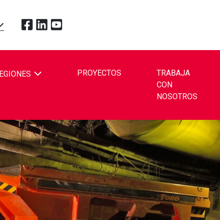
Toque para visitar Redpath Mining Contractors and En
Toque para visitar Redpath Mining Contractors and
Toque para visitar Redpath Mining Contractors
OPDOWN
PROYECTOS
TRABAJA
EGIONES
CON
BE
NOSOTROS