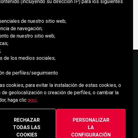
ontenido (incluyendo su dirección IP) para los siguientes
MUSSELWHITE MINE
senciales de nuestro sitio web;
encia de navegación;
ento de nuestro sitio web;
cas;
;
es de los medios sociales;
;
ión de perfiles/seguimiento
MEDIOS SOCIALES
s cookies, para evitar la instalación de estas cookies, o
 de geolocalización o creación de perfiles, o cambiar la
or, haga clic
aquí
.
RECHAZAR
PERSONALIZAR
TODAS LAS
LA
COOKIES
CONFIGURACIÓN