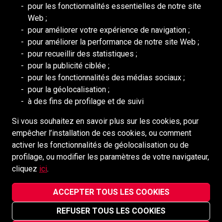
pour les fonctionnalités essentielles de notre site
RESSOURCES
Web ;
pour améliorer votre expérience de navigation ;
DEILMANN
pour améliorer la performance de notre site Web ;
Conseil de Mongolie (BCM)
pour recueillir des statistiques ;
Conseil des ressources humaines
pour la publicité ciblée ;
pour les fonctionnalités des médias sociaux ;
Association nationale des mines
pour la géolocalisation ;
Association minière de l'Ontario
à des fins de profilage et de suivi
Exploitation minière d'Afrique austr
Si vous souhaitez en savoir plus sur les cookies, pour
empêcher l’installation de ces cookies, ou comment
MÉDIAS SOCIAUX
activer les fonctionnalités de géolocalisation ou de
profilage, ou modifier les paramètres de votre navigateur,
cliquez
ici
.
ACCEPTER TOUS LES COOKIES
Redpath Mining Contractors and Engineers ©2022-2026
REFUSER TOUS LES COOKIES
Avis de confidentialité