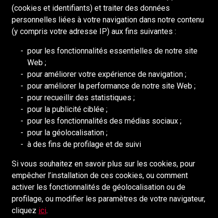
(cookies et identifiants) et traiter des données
Portail pour les fournisseurs
personnelles liées à votre navigation dans notre contenu
Politique de cookies
(y compris votre adresse IP) aux fins suivantes :
pour les fonctionnalités essentielles de notre site
RESSOURCES
Web ;
pour améliorer votre expérience de navigation ;
DEILMANN
pour améliorer la performance de notre site Web ;
Conseil de Mongolie (BCM)
pour recueillir des statistiques ;
Conseil des ressources humaines
pour la publicité ciblée ;
pour les fonctionnalités des médias sociaux ;
Association nationale des mines
pour la géolocalisation ;
Association minière de l'Ontario
à des fins de profilage et de suivi
Exploitation minière d'Afrique austr
Si vous souhaitez en savoir plus sur les cookies, pour
empêcher l’installation de ces cookies, ou comment
MÉDIAS SOCIAUX
activer les fonctionnalités de géolocalisation ou de
profilage, ou modifier les paramètres de votre navigateur,
cliquez
ici
.