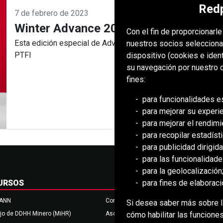
Redp
7 de febrero de 2023
Winter Advance 2023 - SP
Con el fin de proporcionarl
Esta edición especial de Advance celebra los 40 años de P
nuestros socios selecciona
PTFI
dispositivo (cookies e iden
su navegación por nuestro c
fines:
para funcionalidades e
para mejorar su experi
para mejorar el rendimi
para recopilar estadísti
para publicidad dirigida
para las funcionalidad
para la geolocalización
para fines de elaborac
URSOS
MANN
Consejo de Mongolia (BCM)
Si desea saber más sobre la
cómo habilitar las funciones
jo de DDHH Minero (MiHR)
Asociación Nacional de Minería