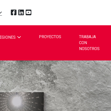
Toque para visitar Redpath Mining Contractors and En
Toque para visitar Redpath Mining Contractors and
Toque para visitar Redpath Mining Contractors
OPDOWN
PROYECTOS
TRABAJA
EGIONES
CON
BE
NOSOTROS