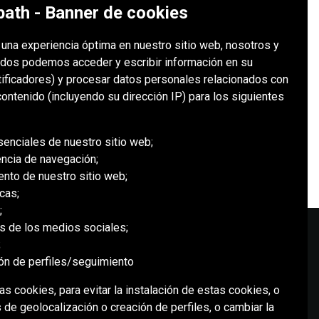
ath - Banner de cookies
e una experiencia óptima en nuestro sitio web, nosotros y
T Redpath Indonesia en el proyecto
dos podemos acceder y escribir información en su
tificadores) y procesar datos personales relacionados con
ontenido (incluyendo su dirección IP) para los siguientes
senciales de nuestro sitio web;
encia de navegación;
ento de nuestro sitio web;
cas;
;
es de los medios sociales;
;
ión de perfiles/seguimiento
MEDIOS SOCIALES
s cookies, para evitar la instalación de estas cookies, o
 de geolocalización o creación de perfiles, o cambiar la