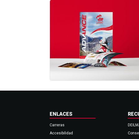
ENLACES
REC
Carreras
DEIL
Accesibilidad
Conse