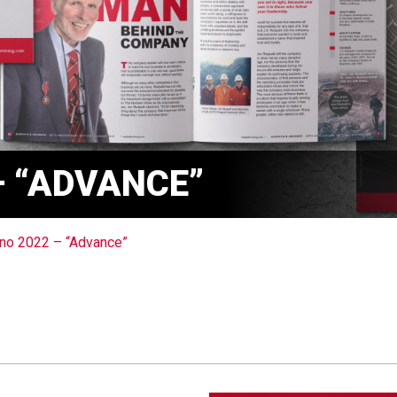
– “ADVANCE”
no 2022 – “Advance”