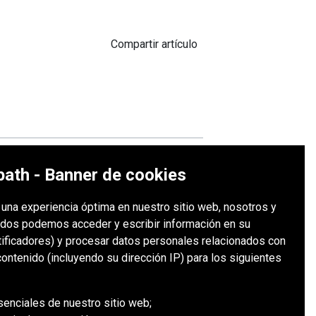
Compartir artículo
ath - Banner de cookies
 Redpath
e una experiencia óptima en nuestro sitio web, nosotros y
 perdurable de Jim Redpath. Desde
dos podemos acceder y escribir información en su
n el fundador de una organización
tificadores) y procesar datos personales relacionados con
entidad de Redpath. más de sesenta
ontenido (incluyendo su dirección IP) para los siguientes
senciales de nuestro sitio web;