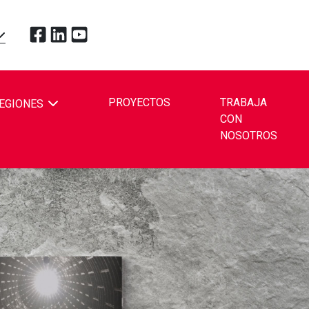
Toque para visitar Redpath Mining Contractors and En
Toque para visitar Redpath Mining Contractors and
Toque para visitar Redpath Mining Contractors
OPDOWN
PROYECTOS
TRABAJA
EGIONES
CON
BE
NOSOTROS