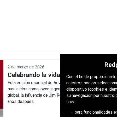
Redp
2 de marzo de 2026
Celebrando la vida y el legado de Jim
Con el fin de proporcionarl
Esta edición especial de Advance rinde homenaje al legado
nuestros socios selecciona
sus inicios como joven ingeniero minero hasta convertirse e
dispositivo (cookies e iden
global, la influencia de Jim Redpath continúa guiando la id
su navegación por nuestro c
años después.
fines:
para funcionalidades e