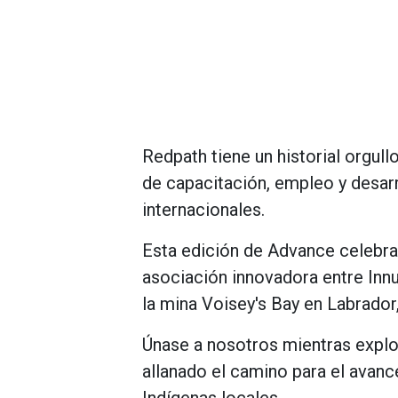
Redpath
tiene
un
historial
orgull
de
capacitación
,
empleo
y
desar
internacionales
.
Esta
edición
de
Advance
celebra
asociación
innovadora
entre
Inn
la
mina
Voisey
'
s
Bay
en
Labrador
Únase
a
nosotros
mientras
expl
allanado
el
camino
para
el
avanc