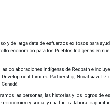
oso
y
de
larga data
de
esfuerzos
exitosos
para
ayud
rollo
económico
para
los
Pueblos
Indígenas
en
nue
las
colaboraciones
I
ndígenas
de
Redpath
e
incluye
u
Development
Limited
Partnership
,
Nunatsiavut
Gr
,
Canadá
.
oramos
las
personas
,
las
historias
y
los
logros
de
es
e
económico
y
social
y
una
fuerza
laboral
capacita