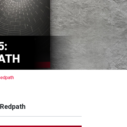
5:
PATH
Redpath
 Redpath